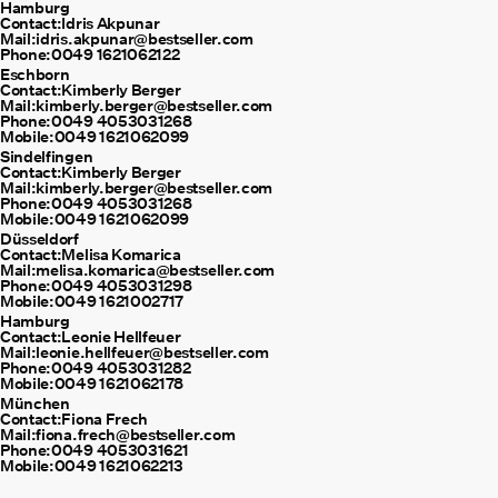
Hamburg
Contact:
Idris Akpunar
Mail:
idris.akpunar@bestseller.com
Phone:
0049 1621062122
Eschborn
Contact:
Kimberly Berger
Mail:
kimberly.berger@bestseller.com
Phone:
0049 4053031268
Mobile:
0049 1621062099
Sindelfingen
Contact:
Kimberly Berger
Mail:
kimberly.berger@bestseller.com
Phone:
0049 4053031268
Mobile:
0049 1621062099
Düsseldorf
Contact:
Melisa Komarica
Mail:
melisa.komarica@bestseller.com
Phone:
0049 4053031298
Mobile:
0049 1621002717
Hamburg
Contact:
Leonie Hellfeuer
Mail:
leonie.hellfeuer@bestseller.com
Phone:
0049 4053031282
Mobile:
0049 1621062178
München
Contact:
Fiona Frech
Mail:
fiona.frech@bestseller.com
Phone:
0049 4053031621
Mobile:
0049 1621062213